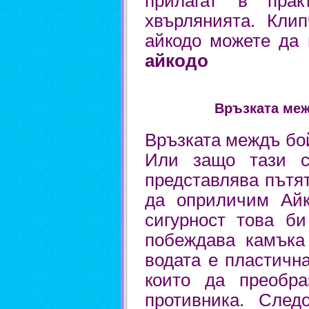
прилагат в прак
хвърлянията. Кли
айкодо можете да
айкодо
Връзката межд
Връзката междъ бо
Или защо тази с
представлява пътят
да оприличим Айк
сигурност това би
побеждава камъка
водата е пластичн
които да преобра
противника. След