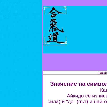
|
Айки
Значение на симво
Ка
Айкидо се изписв
сила) и "до" (път) и на