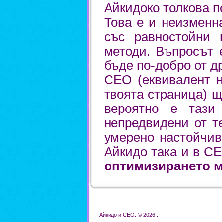
Айкидоко толкова п
Това е и неизменн
със равностойни 
методи. Въпросът 
бъде по-добро от д
СЕО (еквивалент н
твоята страница) щ
вероятно е тази
непредвидени от т
умерено настойчив
Айкидо така и в С
оптимизирането м
Айкидо и СЕО. © 2026 .