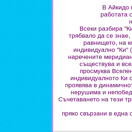
В Айкидо 
работата 
Всеки разбира "Ки
трябвало да се знае,
равнището, на 
индивидуално "Ки" 
наречените меридиани
съществува и всел
просмуква Вселен
индивидуалното Ки с
проявява в динамичнот
нерушима и непобеди
Съчетаването на тези три
пряко свързани в една 