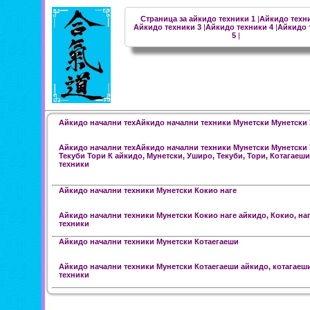
Страница за айкидо техники 1
|
Айкидо техн
Айкидо техники 3
|
Айкидо техники 4
|
Айкидо 
5
|
Айкидо начални техАйкидо начални техники Мунетски Мунетски 
Айкидо начални техАйкидо начални техники Мунетски Мунетски
Текуби Тори К айкидо, Мунетски, Уширо, Текуби, Тори, Котагаеши
техники
Айкидо начални техники Мунетски Кокио наге
Айкидо начални техники Мунетски Кокио наге айкидо, Кокио, наг
техники
Айкидо начални техники Мунетски Котаегаеши
Айкидо начални техники Мунетски Котаегаеши айкидо, котагаеши
техники