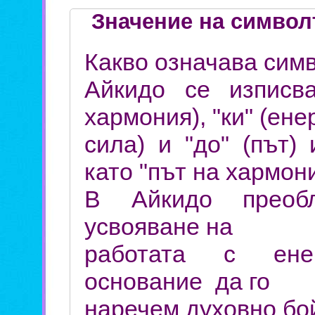
Значение на символ
Какво означава сим
Айкидо се изписв
хармония), "ки" (ене
сила) и "до" (път)
като "път на хармон
В Айкидо преобл
усвояване на
работата с ене
основание да го
наречем духовно бой