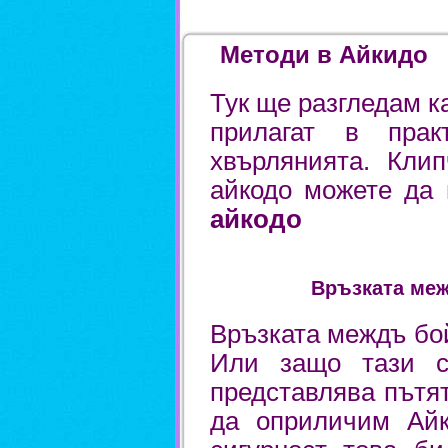
Методи в Айкидо
Тук ще разгледам к
прилагат в прак
хвърлянията. Кли
айкодо можете да
айкодо
Връзката межд
Връзката междъ бо
Или защо тази с
представлява пътят
да оприличим Айк