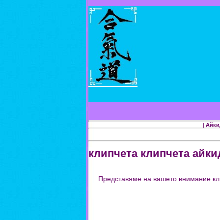
|
Айки
клипчета клипчета айки
Представяме на вашето внимание кли