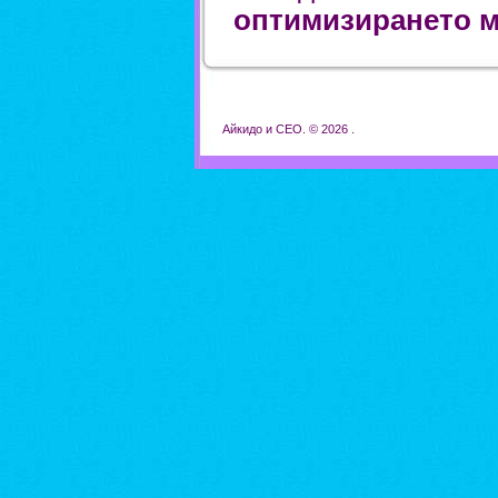
оптимизирането м
Айкидо и СЕО. © 2026 .