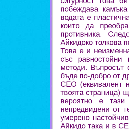
сигурност това би
побеждава камъка
водата е пластичн
които да преобра
противника. След
Айкидоко толкова п
Това е и неизменн
със равностойни 
методи. Въпросът 
бъде по-добро от д
СЕО (еквивалент н
твоята страница) щ
вероятно е тази
непредвидени от т
умерено настойчив
Айкидо така и в С