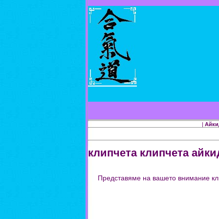
|
Айки
клипчета клипчета айки
Представяме на вашето внимание кли