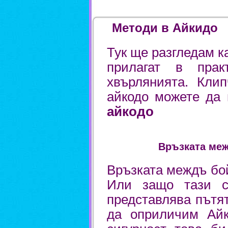
Методи в Айкидо
Тук ще разгледам к
прилагат в прак
хвърлянията. Кли
айкодо можете да
айкодо
Връзката межд
Връзката междъ бо
Или защо тази с
представлява пътят
да оприличим Айк