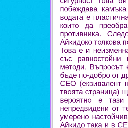
сигурност това би
побеждава камъка
водата е пластичн
които да преобра
противника. След
Айкидоко толкова п
Това е и неизменн
със равностойни 
методи. Въпросът 
бъде по-добро от д
СЕО (еквивалент н
твоята страница) щ
вероятно е тази
непредвидени от т
умерено настойчив
Айкидо така и в С