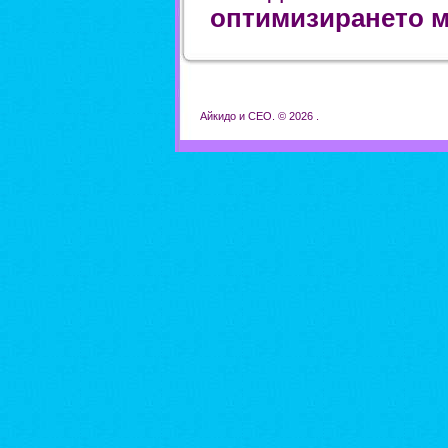
оптимизирането м
Айкидо и СЕО. © 2026 .